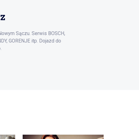
z
 Nowym Sączu. Serwis BOSCH,
Y, GORENJE itp. Dojazd do
.