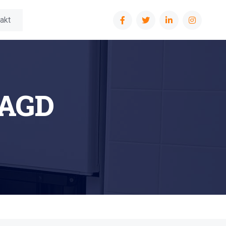
akt
 AGD