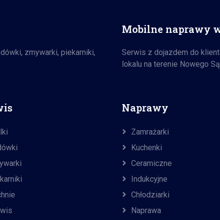
Mobilne naprawy 
ówki, zmywarki, piekarniki,
Serwis z dojazdem do klient
lokalu na terenie Nowego Sąc
wis
Naprawy
lki
Zamrażarki
dówki
Kuchenki
ywarki
Ceramiczne
karniki
Indukcyjne
hnie
Chłodziarki
rwis
Naprawa