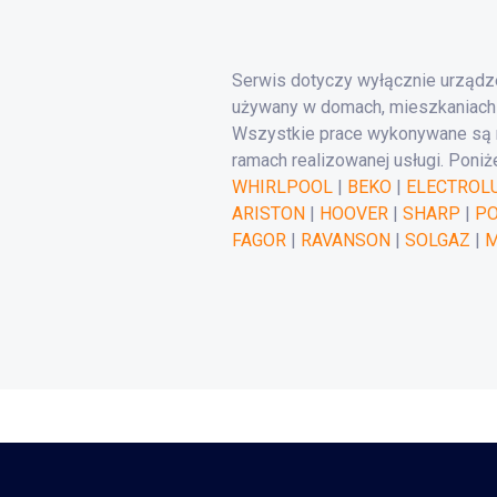
Serwis dotyczy wyłącznie urządz
używany w domach, mieszkaniach 
Wszystkie prace wykonywane są n
ramach realizowanej usługi. Pon
WHIRLPOOL
|
BEKO
|
ELECTROL
ARISTON
|
HOOVER
|
SHARP
|
P
FAGOR
|
RAVANSON
|
SOLGAZ
|