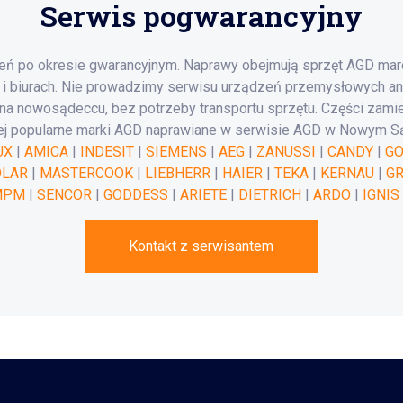
Serwis pogwarancyjny
eń po okresie gwarancyjnym. Naprawy obejmują sprzęt AGD mare
i biurach. Nie prowadzimy serwisu urządzeń przemysłowych an
a nowosądeccu, bez potrzeby transportu sprzętu. Części zami
iżej popularne marki AGD naprawiane w serwisie AGD w Nowym S
UX
|
AMICA
|
INDESIT
|
SIEMENS
|
AEG
|
ZANUSSI
|
CANDY
|
GO
OLAR
|
MASTERCOOK
|
LIEBHERR
|
HAIER
|
TEKA
|
KERNAU
|
G
MPM
|
SENCOR
|
GODDESS
|
ARIETE
|
DIETRICH
|
ARDO
|
IGNIS
Kontakt z serwisantem