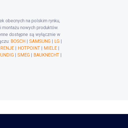
k obecnych na polskim rynku,
i montażu nowych produktów.
enne dostępne są wyłącznie w
ączu:
BOSCH
|
SAMSUNG
|
LG
|
RENJE
|
HOTPOINT
|
MIELE
|
RUNDIG
|
SMEG
|
BAUKNECHT
|